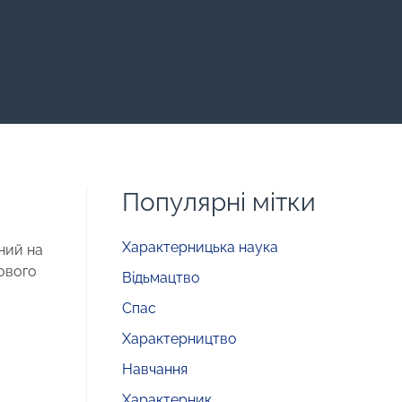
Популярні мітки
Характерницька наука
ний на
кового
Відьмацтво
Спас
Характерництво
Навчання
Характерник