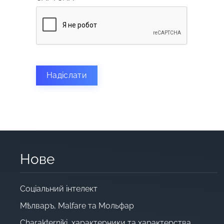
Надіслати
Нове
Cоціальний інтелект
Мѣлваръ, Malfare та Мольфар
Charakterniki, характерники та характерства