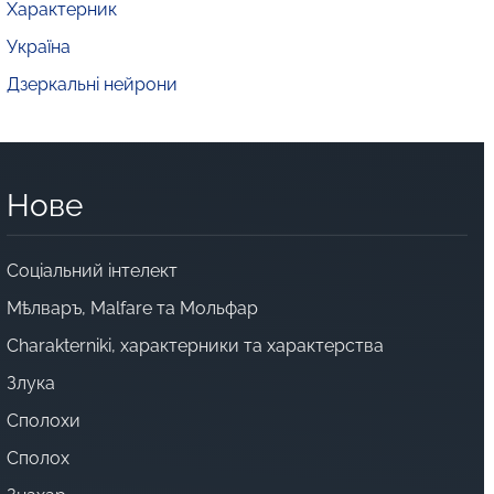
Характерник
Україна
Дзеркальні нейрони
Нове
Cоціальний інтелект
Мѣлваръ, Malfare та Мольфар
Charakterniki, характерники та характерства
Злука
Сполохи
Сполох