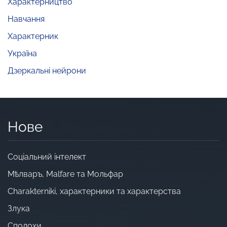
Характерництво
Навчання
Характерник
Україна
Дзеркальні нейрони
Нове
Cоціальний інтелект
Мѣлваръ, Malfare та Мольфар
Charakterniki, характерники та характерства
Злука
Сполохи