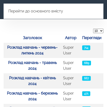
Перейти до основного вмісту
Показу
Заголовок
Автор
Перегляди
Таблиця статей
Розклад навчань - червень-
Super
714
липень 2024
User
Розклад навчань - травень
Super
689
2024
User
Розклад навчань - квітень
Super
667
2024
User
Розклад навчань - березень
Super
471
2024
User