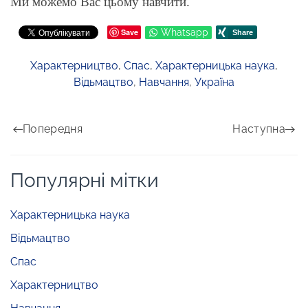
Ми можемо Вас цьому навчити.
Save
Whatsapp
Характерництво
,
Спас
,
Характерницька наука
,
Відьмацтво
,
Навчання
,
Україна
Попередня
Наступна
Популярні мітки
Характерницька наука
Відьмацтво
Спас
Характерництво