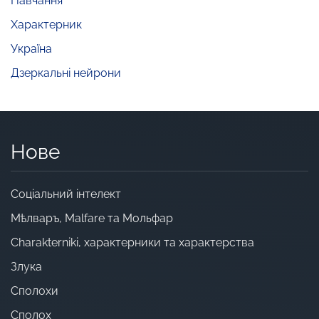
Навчання
Характерник
Україна
Дзеркальні нейрони
Нове
Cоціальний інтелект
Мѣлваръ, Malfare та Мольфар
Charakterniki, характерники та характерства
Злука
Сполохи
Сполох