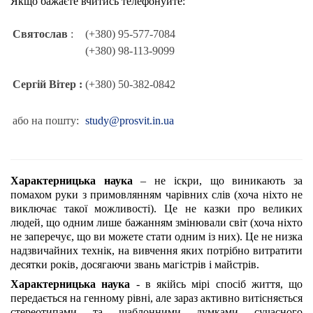
Якщо бажаєте вчитись телефонуйте:
Святослав
:
(+380) 95-577-7084
(+380) 98-113-9099
Сергій Вітер :
(+380) 50-382-0842
або на пошту:
study@prosvit.in.ua
Характерницька наука
– не іскри, що виникають за
помахом руки з примовлянням чарівних слів (хоча ніхто не
виключає такої можливості). Це не казки про великих
людей, що одним лише бажанням змінювали світ (хоча ніхто
не заперечує, що ви можете стати одним із них). Це не низка
надзвичайних технік, на вивчення яких потрібно витратити
десятки років, досягаючи звань магістрів і майстрів.
Характерницька наука
- в якійсь мірі спосіб життя, що
передається на генному рівні, але зараз активно витісняється
стереотипами та шаблонними думками сучасного