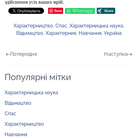
здійснення усіх ваших мрій.
Save
Whatsapp
Характерництво
,
Спас
,
Характерницька наука
,
Відьмацтво
,
Характерник
,
Навчання
,
Україна
Попередня
Наступна
Популярні мітки
Характерницька наука
Відьмацтво
Спас
Характерництво
Навчання