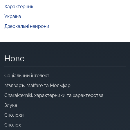
Характерник
Україна
Дзеркальні нейрони
Нове
Cоціальний інтелект
Мѣлваръ, Malfare та Мольфар
Charakterniki, характерники та характерства
Злука
Сполохи
Сполох