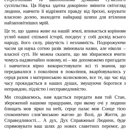
суспільства. Ця Наука здатна докорінно змінити світогляд
людини, навчити її відрізняти правду від брехні, керувати
власною долею, знаходити найкращі шляхи для втілення
найзаповітніших мрій.
Це те, що здавна живе на нашій землі, впивається корінням
углиб нашої спільної історії, поєднує у собі досвід всього
народу, його силу, рішучість і незламність. Подорожуючи
часом ця наука сотню разів змінювала назви, але ніколи –
власної суті. Не можна сказати, що ми збираємося вчити
чомусь надзвичайно новому, ні – ми допоможемо пригадати
і навчитися вірно використовувати всі ті знання, що
передавалися з покоління в покоління, вкарбовувались у
серця разом з материнською колисковою, все те, що час від
часу прокидається в наших душах, змушуючи боротися з
неправдою, підлістю і несправедливістю.
Ми сподіваємось, нам вдасться передати вам той Стан,
збережений нашими пращурами, при якому очі у людини
блищать мов зірки на небі, серце палає мов Сонце тією
споконвічно слов’янською жагою до Волі, до Життя, до
Справедливості… А дух, Дух Справжньої Людини, буде
спрямовувати ваш шлях до нових славетних перемог, до