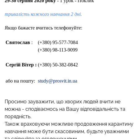
29-30 серпня 2020 року
- 1 урок - Поклик
тривалість кожного навчання 2 дні.
Якщо бажаєте вчитись телефонуйте:
Святослав
:
(+380) 95-577-7084
(+380) 98-113-9099
Сергій Вітер :
(+380) 50-382-0842
або на пошту:
study@prosvit.in.ua
Просимо зауважити, що хворих людей вчити не
можна - сподіваємось на Вашу відповідальність та
порядність.
Також враховуючи можливе продовження карантину
навчання може бути скасовиним, будьте уважними
та слідкуйте за оголошеннями.