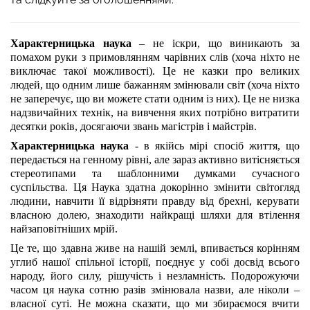
Характерницька наука
– не іскри, що виникають за
помахом руки з примовлянням чарівних слів (хоча ніхто не
виключає такої можливості). Це не казки про великих
людей, що одним лише бажанням змінювали світ (хоча ніхто
не заперечує, що ви можете стати одним із них). Це не низка
надзвичайних технік, на вивчення яких потрібно витратити
десятки років, досягаючи звань магістрів і майстрів.
Характерницька наука
- в якійсь мірі спосіб життя, що
передається на генному рівні, але зараз активно витісняється
стереотипами та шаблонними думками сучасного
суспільства. Ця Наука здатна докорінно змінити світогляд
людини, навчити її відрізняти правду від брехні, керувати
власною долею, знаходити найкращі шляхи для втілення
найзаповітніших мрій.
Це те, що здавна живе на нашій землі, впивається корінням
углиб нашої спільної історії, поєднує у собі досвід всього
народу, його силу, рішучість і незламність. Подорожуючи
часом ця наука сотню разів змінювала назви, але ніколи –
власної суті. Не можна сказати, що ми збираємося вчити