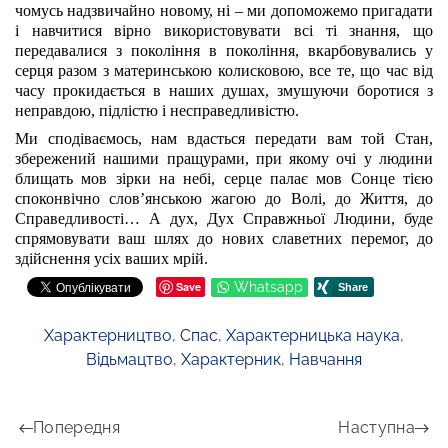
чомусь надзвичайно новому, ні – ми допоможемо пригадати
і навчитися вірно використовувати всі ті знання, що
передавалися з покоління в покоління, вкарбовувались у
серця разом з материнською колисковою, все те, що час від
часу прокидається в наших душах, змушуючи боротися з
неправдою, підлістю і несправедливістю.
Ми сподіваємось, нам вдасться передати вам той Стан,
збережений нашими пращурами, при якому очі у людини
блищать мов зірки на небі, серце палає мов Сонце тією
споконвічно слов’янською жагою до Волі, до Життя, до
Справедливості… А дух, Дух Справжньої Людини, буде
спрямовувати ваш шлях до нових славетних перемог, до
здійснення усіх ваших мрій.
Save
Whatsapp
Характерництво
,
Спас
,
Характерницька наука
,
Відьмацтво
,
Характерник
,
Навчання
Попередня
Наступна