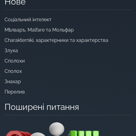
Нове
Cоціальний інтелект
Мѣлваръ, Malfare та Мольфар
Charakterniki, характерники та характерства
Злука
Сполохи
Сполох
Знахар
Перелив
Поширені питання