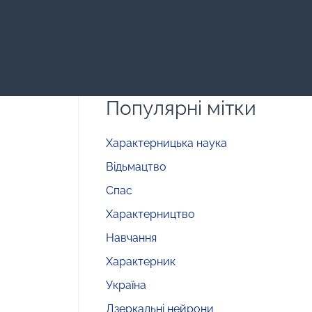
Популярні мітки
Характерницька наука
Відьмацтво
Спас
Характерництво
Навчання
Характерник
Україна
Дзеркальні нейрони