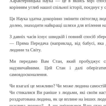
Характерницька наука — це в якійсь мірі спос
корінням углиб нашої спільної історії, поєднує у с
Ця Наука здатна докорінно змінити світогляд люд
долею, знаходити найкращі шляхи для втілення н
З давніх часів існує швидкій і повний спосіб збе
— Пряма Передача (наприклад, від бабусі, яка
людини та Світу.
Ми передамо Вам Стан, який пробуджує спр
надзвичайними. Цей Стан і далі оберігат
самовдосконалення.
Чи взагалі це можливо? Чи може людина самостій
Чи стикалися Ви раніше з людьми, які своїм на
роздратована людина, як це вплине на інших люде
щаслива людина?.. А чи змінювався Ваш стан ко