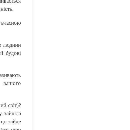
ивається
ність.
и власною
до людини
й будові
азивають
 вашого
ий світ)?
ту зайшла
кщо зайде
бто стан