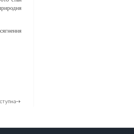
природня
сягнення
ступна