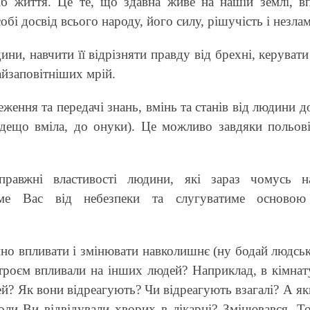
іб життя. Це те, що здавна живе на нашій землі, вп
обі досвід всього народу, його силу, рішучість і незлам
ини, навчити її відрізняти правду від брехні, керуват
айзаповітніших мрій.
реження та передачі знань, вмінь та станів від людини 
 дещо вміла, до онуки). Це можливо завдяки польові
авжні властивості людини, які зараз чомусь н
име Вас від небезпеки та слугуватиме основою
но впливати і змінювати навколишнє (ну бодай людськ
строєм впливали на інших людей? Наприклад, в кімна
й? Як вони відреагують? Чи відреагують взагалі? А я
ли Ви відвідували хворих в лікарні? Змінювався. То