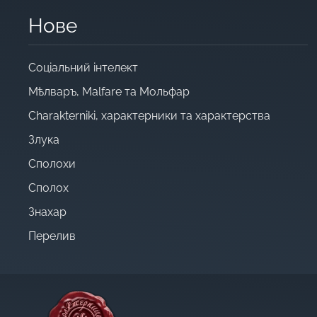
Нове
Cоціальний інтелект
Мѣлваръ, Malfare та Мольфар
Charakterniki, характерники та характерства
Злука
Сполохи
Сполох
Знахар
Перелив