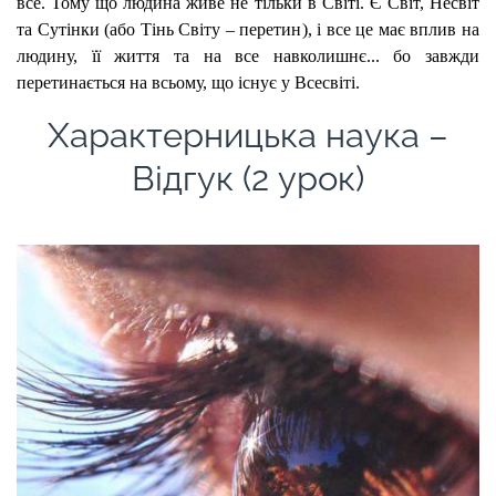
все. Тому що людина живе не тільки в Світі. Є Світ, Несвіт
та Сутінки (або Тінь Світу – перетин), і все це має вплив на
людину, її життя та на все навколишнє... бо завжди
перетинається на всьому, що існує у Всесвіті.
Характерницька наука –
Відгук (2 урок)