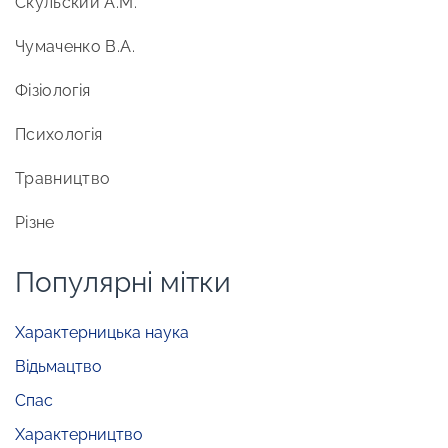
Скульский А.М.
Чумаченко В.А.
Фізіологія
Психологія
Травництво
Різне
Популярні мітки
Характерницька наука
Відьмацтво
Спас
Характерництво