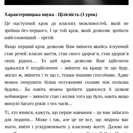
Характерницька наука - Цілісність (3 урок)
Це наступний крок до власних можливостей, який не
зробиш без першого. І це той крок, який дозволяє зробити
найголовніший – третій.
Якщо перший крок дозволяє Вам змінити якийсь існуючий
стан речей: власне життя, стан свого здоров’я, стан здоров’я
своїх рідних… То цей крок дозволяє Вам здійснити
здавалося б нездійсненне – змінити на краще те що буде,
звісно ж, змінити і те що є, тільки іншими способами. Адже
можна оперувати більш потужними силами ніж польова
будова... Ба навіть можна зробити здавалося б цілком
неймовірне – змінити стан і вплив того що було, навіть якщо
минуло багато років з тих часів...
Ті, хто вчився, кажуть, що перше навчання – це вже забагато
для людини... Може і так, але це не все, що людина має
знати, вміти і усвідомлювати у власному житті. Далеко не