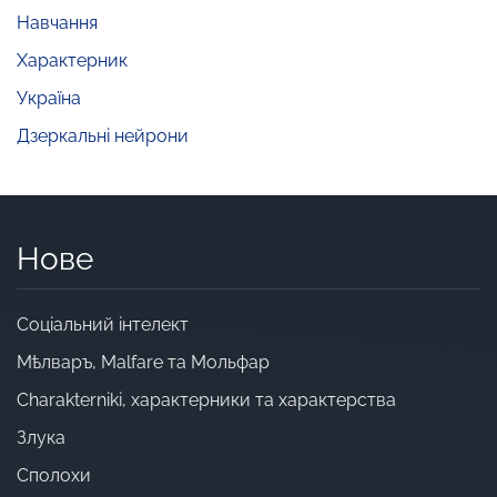
Навчання
Характерник
Україна
Дзеркальні нейрони
Нове
Cоціальний інтелект
Мѣлваръ, Malfare та Мольфар
Charakterniki, характерники та характерства
Злука
Сполохи