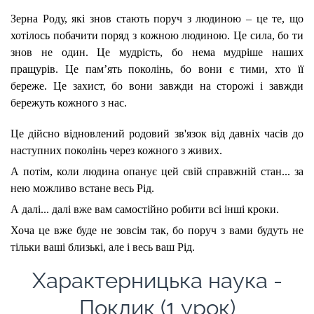
Зерна Роду, які знов стають поруч з людиною – це те, що
хотілось побачити поряд з кожною людиною. Це сила, бо ти
знов не один. Це мудрість, бо нема мудріше наших
пращурів. Це пам’ять поколінь, бо вони є тими, хто її
береже. Це захист, бо вони завжди на сторожі і завжди
бережуть кожного з нас.
Це дійсно відновлений родовий зв'язок від давніх часів до
наступних поколінь через кожного з живих.
А потім, коли людина опанує цей свій справжній стан... за
нею можливо встане весь Рід.
А далі... далі вже вам самостійно робити всі інші кроки.
Хоча це вже буде не зовсім так, бо поруч з вами будуть не
тільки ваші близькі, але і весь ваш Рід.
Характерницька наука -
Поклик (1 урок)