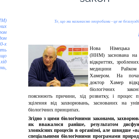
НМ)
Те, що ми називаємо хворобами - це не безглуз
их
ром
дом
0-х
Нова Німецька М
ять
(ННМ) заснована на
 що
хід
відкриттях, зроблени
нь,
медицини Райком
Хамером. На поча
доктор Хамер відк
біологічних зак
пояснюють причини, хід розвитку, і процес п
зцілення від захворювань, заснованих на унів
біологічних принципах.
Згідно з цими біологічними законами, захворюв
як вважалося раніше, результатом дисфун
злоякісних процесів в організмі, але швидше 
спеціальними біологічними програмами природ