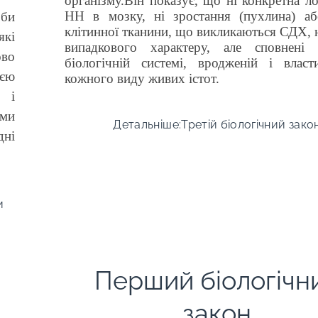
організму.
Він показує, що ні конкретна ло
НН в мозку, ні зростання (пухлина) аб
оби
клітинної тканини, що викликаються СДХ, 
які
випадкового характеру, але сповнені
ово
біологічній системі, вродженій і власт
ією
кожного виду живих істот.
н і
ями
Детальніше:Третій біологічний зако
дні
и
Перший біологічн
закон