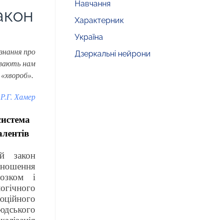
Навчання
акон
Характерник
Україна
знання про
Дзеркальні нейрони
ивають нам
х «хвороб».
Р.Г. Хамер
система
валентів
ий закон
ношення
озком і
ічного
ійного
дського