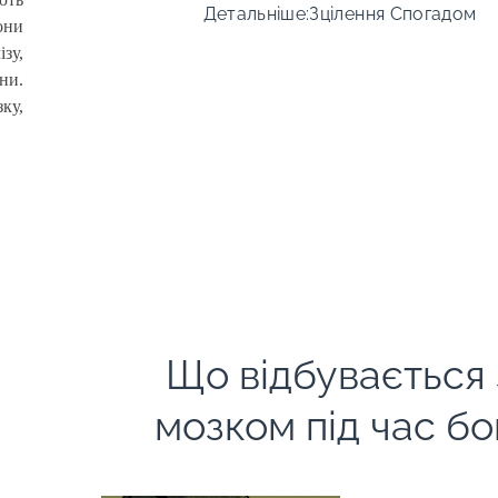
Детальніше:Зцілення Спогадом
они
зу,
ни.
ку,
Що відбувається 
мозком під час б