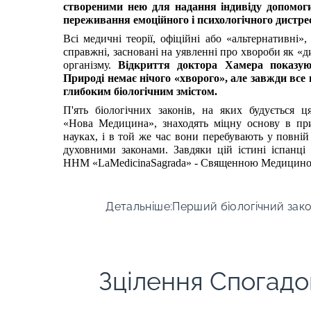
створеними нею для надання індивіду допомоги
переживання емоційного і психологічного дистрес
Всі медичні теорії, офіційні або «альтернативні»,
справжні, засновані на уявленні про хвороби як «д
організму.
Відкриття доктора Хамера показу
Природі немає нічого «хворого», але завжди все
глибоким біологічним змістом.
П'ять біологічних законів, на яких будується ц
«Нова Медицина», знаходять міцну основу в пр
науках, і в той же час вони перебувають у повній 
духовними законами. Завдяки цій істині іспанці
ННМ «LaMedicinaSagrada» - Священною Медицин
Детальніше:Перший біологічний зак
Зцілення Спогад