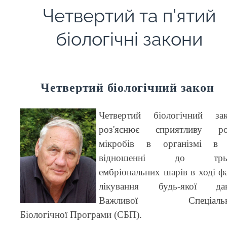
Четвертий та п'ятий
біологічні закони
Четвертий біологічний закон
Четвертий біологічний за
роз'яснює сприятливу ро
мікробів в організмі в 
відношенні до трь
ембріональних шарів в ході ф
лікування будь-якої дан
Важливої Спеціальн
Біологічної Програми (СБП).