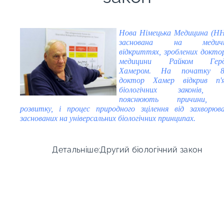
Нова Німецька Медицина (Н
заснована на медичн
відкриттях, зроблених докто
медицини Райком Гер
Хамером. На початку 8
доктор Хамер відкрив п'
біологічних законів,
пояснюють причини, 
розвитку, і процес природного зцілення від захворюва
заснованих на універсальних біологічних принципах.
Детальніше:Другий біологічний закон