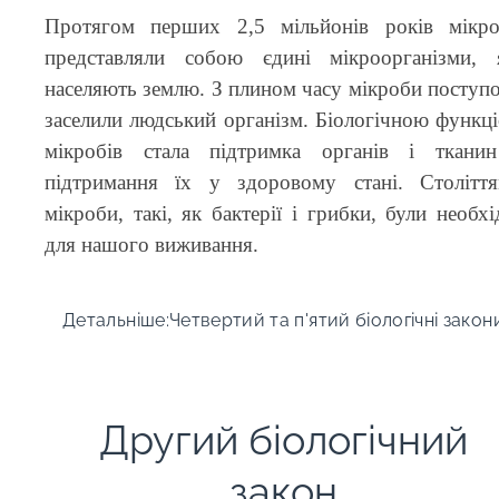
Протягом перших 2,5 мільйонів років мікр
представляли собою єдині мікроорганізми, 
населяють землю. З плином часу мікроби поступ
заселили людський організм. Біологічною функц
мікробів стала підтримка органів і ткани
підтримання їх у здоровому стані. Столітт
мікроби, такі, як бактерії і грибки, були необхі
для нашого виживання.
Детальніше:Четвертий та п'ятий біологічні закон
Другий біологічний
закон