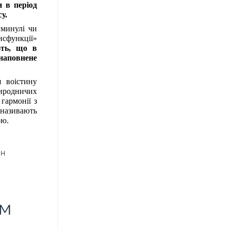
 в період
у.
 минулі чи
исфункції»
ють, що в
 наповнене
я воістину
иродничих
гармонії з
 називають
ою.
он
ом