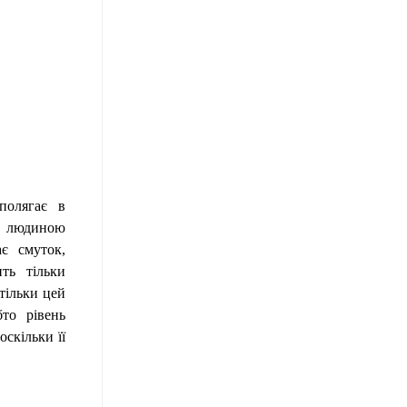
полягає в
з людиною
ає смуток,
ть тільки
тільки цей
бто рівень
скільки її