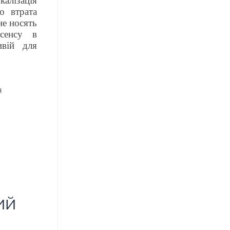
калізація
о втрата
не носять
 сенсу в
ивій для
н
ий