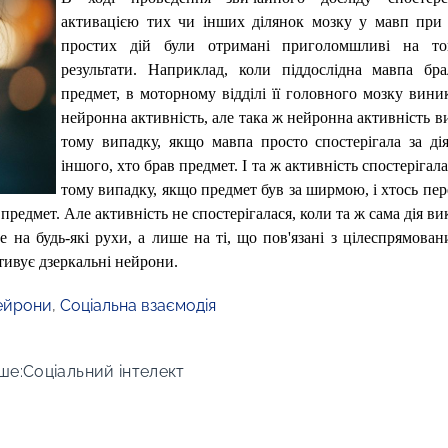
активацією тих чи інших ділянок мозку у мавп при
простих дій були отримані приголомшливі на т
результати. Наприклад, коли піддослідна мавпа бр
предмет, в моторному відділі її головного мозку вини
нейронна активність, але така ж нейронна активність в
тому випадку, якщо мавпа просто спостерігала за ді
іншого, хто брав предмет. І та ж активність спостерігала
тому випадку, якщо предмет був за ширмою, і хтось пе
предмет. Але активність не спостерігалася, коли та ж сама дія в
 на будь-які рухи, а лише на ті, що пов'язані з цілеспрямован
тивує дзеркальні нейрони.
ейрони
,
Соціальна взаємодія
ше:Cоціальний інтелект