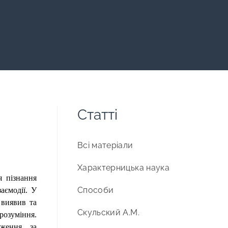
Статті
Всі матеріали
Характерницька наука
 пізнання
Способи
аємодії. У
 виявив та
Скульский А.М.
розуміння.
еження за