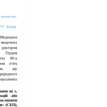
ді митарства
Р.Г. Хамер
едицина
 медичних
х доктором
 Гердом
тку 80-х
рив п'ять
онів, що
риродного
ерсальних
ання не є,
кцій або
«важливими
и» (СБП),