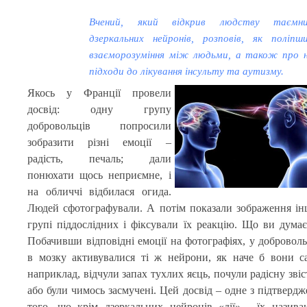
Вчений, який відкрив людству таємн
дзеркальних нейронів, розповів, як поліпш
взаєморозуміння між людьми, а також про н
підходи до лікування інсульту та аутизму.
Якось у Франції провели
досвід: одну групу
добровольців попросили
зобразити різні емоції
–
радість, печаль; дали
понюхати щось неприємне, і
на обличчі відбилася огида.
Людей сфотографували. А потім показали зображення ін
групі піддослідних і фіксували їх реакцію. Що ви думає
Побачивши відповідні емоції на фотографіях, у доброволь
в мозку активувалися ті ж нейрони, як наче б вони са
наприклад, відчули запах тухлих яєць, почули радісну звіс
або були чимось засмучені. Цей досвід – одне з підтвердж
того, що крім дзеркальних нейронів «дії» - їх назива