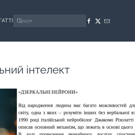
ТАТТІ
ьний інтелект
«ДЗЕРКАЛЬНІ НЕЙРОНИ»
Від народження людина має багато можливостей для
світу, одна з яких – розуміти інших без вербальної вз
1990 році італійський нейробіолог Джакомо Різолатті
описав основний механізм, що лежить в основі цього 
В ході проведення звичайного досліду спостер