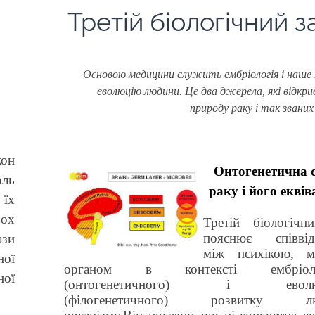
Третій біологічний з
Основою медицини служить ембріологія і наше 
еволюцію людини. Це два джерела, які відкр
природу раку і так звани
кон
Онтогенетична 
ль
раку і його екві
їх
ох
Третій біологічн
пояснює співвід
ази
між психікою, м
ої
органом в контексті ембріолог
ої
(онтогенетичного) і еволюц
(філогенетичного) розвитку лю