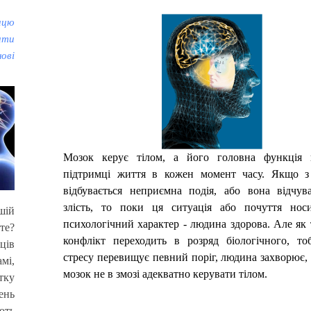
ицю
ити
ові
Мозок керує тілом, а його головна функція 
підтримці життя в кожен момент часу. Якщо 
відбувається неприємна подія, або вона відчув
злість, то поки ця ситуація або почуття носи
шій
психологічний характер - людина здорова. Але як 
те?
конфлікт переходить в розряд біологічного, то
ців
стресу перевищує певний поріг, людина захворює, о
мі,
мозок не в змозі адекватно керувати тілом.
тку
ень
ють