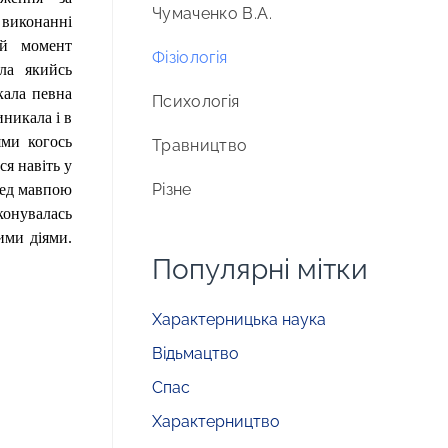
Чумаченко В.А.
 виконанні
ой момент
Фізіологія
ала якийсь
кала певна
Психологія
иникала і в
ями когось
Травництво
ся навіть у
Різне
ред мавпою
иконувалась
ими діями.
Популярні мітки
Характерницька наука
Відьмацтво
Спас
Характерництво