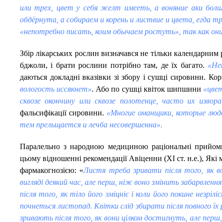
или трех, цвет у себя желт имееть, а воняние аки бол
обдёрнута, а собираем и корень и листвие и цвета, егда 
«непотребно писать, коим обычаем ростуть», так как они
Збір лікарських рослин визначався не тільки календарни
бджоли, і брати рослини потрібно там, де їх багато.
«Не
даються докладні вказівки зі збору і сушці сировини. Ко
вологость иссякнет»
. Або по сушці квіток шипшини
«цвет
сквозе окончину или сквозе полотенце, часто их извор
фальсифікації сировини.
«Многие оманщики, которые люде
.
тем прельщается и лечба несовершенна»
Паралельно з народною медициною раціональні прийоми
цьому відношенні рекомендації Авіценни (XI ст. н.е.), Які
фармакогнозією: «
Листя треба зривати після того, як в
вигляді деякий час, але перш, ніж воно змінить забарвленн
після того, як тіло його зміцніє і коли його покине незріл
почнеться листопад. Квітки слід збирати після повного їх 
зривають після того, як вони цілком достигнуть, але перш,