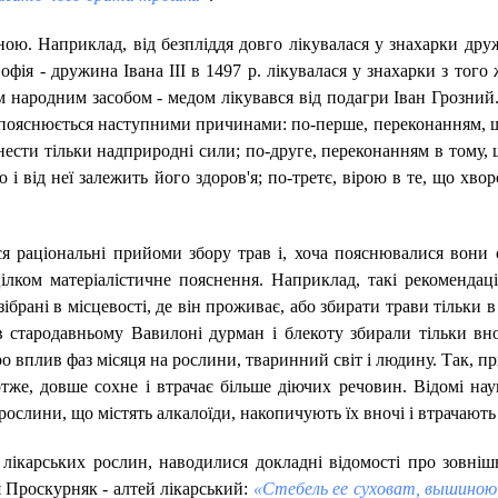
ою. Наприклад, від безпліддя довго лікувалася у знахарки дру
ія - дружина Івана III в 1497 р. лікувалася у знахарки з того 
им народним засобом - медом лікувався від подагри Іван Грозний
ю пояснюється наступними причинами: по-перше, переконанням, 
инести тільки надприродні сили; по-друге, переконанням в тому,
і від неї залежить його здоров'я; по-третє, вірою в те, що хво
ся раціональні прийоми збору трав і, хоча пояснювалися вони 
лком матеріалістичне пояснення. Наприклад, такі рекомендаці
ібрані в місцевості, де він проживає, або збирати трави тільки 
 в стародавньому Вавилоні дурман і блекоту збирали тільки вно
ро вплив фаз місяця на рослини, тваринний світ і людину. Так, 
тже, довше сохне і втрачає більше діючих речовин. Відомі науц
рослини, що містять алкалоїди, накопичують їх вночі і втрачають
лікарських рослин, наводилися докладні відомості про зовніш
я Проскурняк - алтей лікарський:
«Стебель ее суховат, вышиною