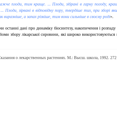
ажче плоди, тим краще. ... Плоди, зібрані в гарну погоду, кращ
 ... Плоди, зірвані в відповідну пору, твердіше тих, при зборі як
к виразніше, а запах різкіше, тим вони сильніше в своєму роді
».
и останні дані про динаміку біосинтезу, накопичення і розпаду 
йоми збору лікарської сировини, які широко використовуються 
Сказания о лекарственных растениях. М.: Высш. школа, 1992. 272 