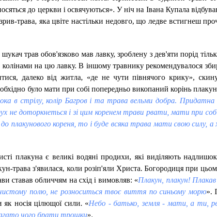
осяться до церкви і освячуються». У ніч на Івана Купала відбува
озрив-трава, яка цвіте настільки недовго, що ледве встигнеш пр
шукач трав обов'язково мав лавку, зроблену з дев'яти порід тіл
ав колінами на цю лавку. В іншому травнику рекомендувалося зби
тися, далеко від житла, «де не чути півнячого крику», скин
обхідно було мати при собі попередньо викопаний корінь плакун
сока в стрілу, колір Багров і та трава вельми добра. Придатна
х не доторкнеться і зі цим коренем трави рвати, мати при собі,
до плакунового кореня, то і буде всяка трава мати свою силу, а 
исті плакуна є великі водяні продихи, які виділяють надлишо
ун-трава з'явилася, коли розіп'яли Христа. Богородиця при цьом
рави ставав обличчям на схід і вимовляв: «
Плакун, плакун! Плакав
о чистому полю, не розноситься твоє виття по синьому морю
».
 як носія цілющої сили. «
Небо - батько, земля - ​​мати, а ти, р
агато чого брати трошки
».