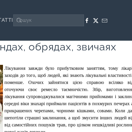
ТАТТІ
ендах, обрядах, звичаях
Лікування завжди було прибутковим заняттям, тому лікар
заходів до того, щоб людей, які знають лікувальні властивості
поменше. Охочих зайнятися цією справою всіляко від
оточуючи своє ремесло таємничістю. Збір, виготовленн
лікування супроводжувалися магічними прийомами і закли
середні віки знахарі приймали пацієнтів в похмурих печерах 
прикрашених черепами, чорними кішками, совами. Коли да
шепотіли страшні заклинання, а щоб змусити інших людей в
від самостійних пошуків трав, про цілком нешкідливі рослин
повні жахів легенди.