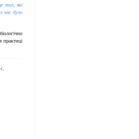
е тих, які
их час було
біологічно
в практиці
с.