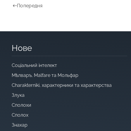
Попередня
Нове
Cоціальний інтелект
Мѣлваръ, Malfare та Мольфар
Charakterniki, характерники та характерства
Злука
Сполохи
Сполох
Знахар