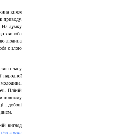
жина князя
ж приводу.
. На думку
що хвороба
 що людина
роба є злою
свого часу
ї народної
в молодика,
чі. Пліній
при повному
і і добові
 днем.
ній вигляд
 два локот