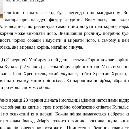
Однією з таких легенд була легенда про мандрагору. Зов
мандрагори нагадує фігуру людини. Вважалося, що воло
. Але людина, що ризикнула самостійно добути цей корінь, нара
 кореня може викопати його. Знайшовши рослину, потрібно бул
воста чорної собаки і змусити її вирвати його, а самому в цей
бака, яка вирвала корінь, негайно гинула.
 (21 червня). У збирачів цей день зветься «Горпина - зле корін
ем ​​Купала (22 червня) - часом збору чарівних трав. У святкуванн
 Іван - Іван Хреститель, який «купав», тобто Хрестив Христа, 
ви на початку жнив пріносіху». За народним повір'ям, зібрані 
ни розмовляли між собою.
«Рано вранці 23 червня дівчата і молодиці цілими натовпами від
 час збирання квітів і трав потрібно обов'язково співати Купальсь
 по освяченні їх в церкві. Кожна жінка намагається набрати кві
а травам Іван-да-Мар'я, золототисячник, росичка, купальник,
 також аїр, очерет, колосся жита. Принесені в будинок трави ст