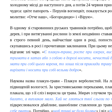
холодному місці до наступного дня, а потім 24 червня прин
чудеса: цвіте папороть - Перунів вогнецвіт, показується р
молитви: «Отче наш», «Богородицю» і «Вірую».
В одному зі старовинних руських травників потрібно, щоб 
дерев, і при витягуванні рослини із землі неодмінно став
в строго певний день, найчастіше один в році, попости
скупавшись в росі і прочитавши заклинання. При цьому не
відганяє злі чари. «
Є плакун-трава, росте при озерах, ви
тримати в хатах або з собою в дорозі носити, нечистий ду
мати при собі цього кореня, то хоша після приклади траву 
вирізати і носити при собі вельми добро
».
Наукова назва плакун-трави - Плакун верболистий. На л
підвищеній вологості. За християнськими переказами, плак
плакала, що з її сліз і виросла ця трава. Збирач з пучком т
багато, а виплакав мало. Хай не ллються твої сльози п
підкреслювалося дбайливе, шанобливе ставлення до трави
себе рвати
». Потрібно, «
щоб траві не було боляче
» і від «
б