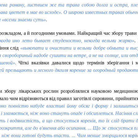
шева роману, листвием же та трава собою долга и остра, пл
трава цветет в мае во исходе». О широко известных травах обыч
 «всеми знаеми суть»
.
м розкладом, а й погодними умовами. Найкращий час збору трави
когда ино лето бывает студеностно, некогда вельми жарко»
.
ріння слід
«выкопати и очистити и вельми добре обмыта и вы
 своробориный надобе сушити на ветре, а не на солнце, или отд
.
ашевой»
Чіткі вказівки давалися щодо термінів зберігання і 
й прельщають и лесного дягиля корение за огородный продают
 збору лікарських рослин розроблялися науковою медициною
 мало чим відрізняються від правил заготівлі сировини, прийнят
оно повністю набуде властиві йому обсяг і форму і залишитьс
я і зламається, ніж воно стануть опаде і обсиплеться. Насіння с
ість і водянистість, а що стосується коренів, то їх слід брати 
розкриття, але до в'янення або осипання. ... Що ж стосується пл
 ніж вони готові будуть впасти. ... Чим менше зморщилося корінн