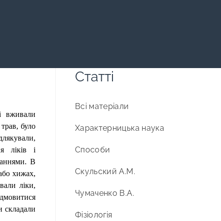
Статті
Всі матеріали
і вживали
 трав, було
Характерницька наука
лякували,
Способи
я ліків і
наннями. В
Скульский А.М.
або хижах,
вали ліки,
Чумаченко В.А.
ідмовитися
и складали
Фізіологія