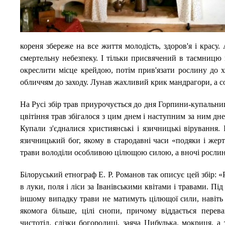
кореня збереже на все життя молодість, здоров'я і красу
смертельну небезпеку. І тільки присвячений в таємницю
окреслити місце крейдою, потім прив'язати рослину до х
обличчям до заходу. Лунав жахливий крик мандрагори, а со
На Русі збір трав приурочується до дня Горпини-купальниці
цвітіння трав збігалося з цим днем ​​і наступним за ним дн
Купали з'єдналися християнські і язичницькі вірування.
язичницький бог, якому в стародавні часи «подяки і жерт
трави володіли особливою цілющою силою, а вночі росли
Білоруський етнограф Е. Р. Романов так описує цей збір: 
в луки, поля і ліси за Іванівськими квітами і травами. Під
іншому випадку трави не матимуть цілющої сили, навіть і
якомога більше, цілі снопи, причому віддається переваг
чистотіл, слізки богородиці, заяча Цибулька, мокриця, а