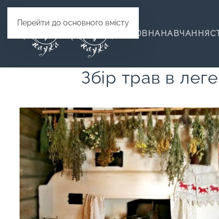
Перейти до основного вмісту
ГОЛОВНА
НАВЧАННЯ
С
Збір трав в лег