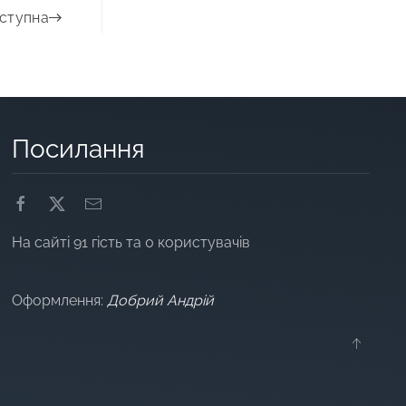
ступна
Посилання
На сайті 91 гість та 0 користувачів
Оформлення:
Добрий Андрій