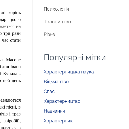
Психологія
ні корінь
дар цього
Травництво
жається на
о три рази
Різне
 час стати
Популярні мітки
ня». Масове
і дня Івана
Характерницька наука
і Купала -
в цей день
Відьмацтво
Спас
правляються
Характерництво
кі пісні, в
Навчання
тів і трав
Характерник
 звіробій,
авляться в