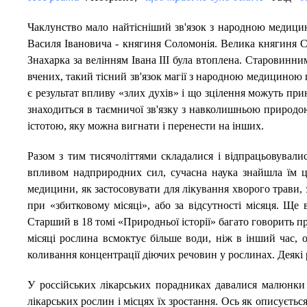
Чаклунство мало найтісніший зв'язок з народною медицин
Василя Івановича - княгиня Соломонія. Велика княгиня Соф
Знахарка за велінням Івана III була втоплена. Старовинн
вчених, такий тісний зв'язок магії з народною медицино
є результат впливу «злих духів» і що зцілення можуть пр
знаходиться в таємничої зв'язку з навколишньою природою 
істотою, яку можна вигнати і перенести на інших.
Разом з тим тисячоліттями складалися і відпрацьовували
впливом надприродних сил, сучасна наука знайшла їм ці
медицини, як застосовувати для лікування хворого трави, з
при «збитковому місяці», або за відсутності місяця. Ще
Старший в 18 томі «Природньої історії» багато говорить п
місяці рослина всмоктує більше води, ніж в інший час, о
коливання концентрації діючих речовин у рослинах. Деякі 
У россійських лікарських порадниках давалися малюнки 
лікарських рослин і місцях їх зростання. Ось як описуєтьс