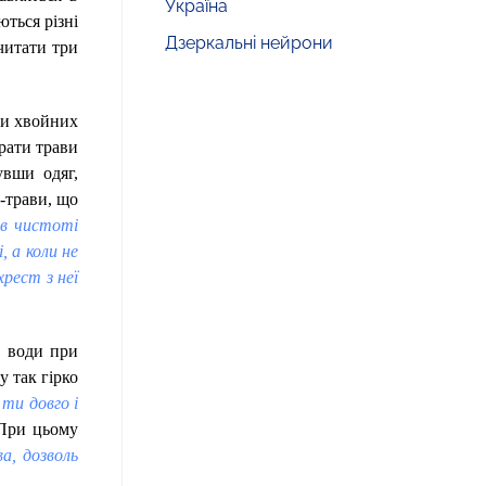
Україна
ються різні
Дзеркальні нейрони
очитати три
ьки хвойних
рати трави
увши одяг,
-трави, що
 в чистоті
 а коли не
хрест з неї
к води при
у так гірко
 ти довго і
 При цьому
ва, дозволь