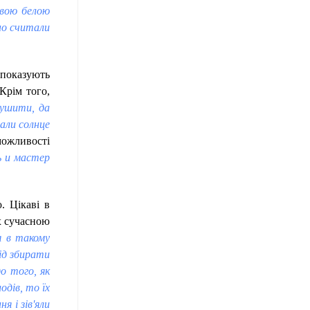
евою белою
но считали
 показують
 Крім того,
сушити, да
али солнце
можливості
ь и мастер
. Цікаві в
их сучасною
я в такому
лід збирати
до того, як
одів, то їх
я і зів'яли