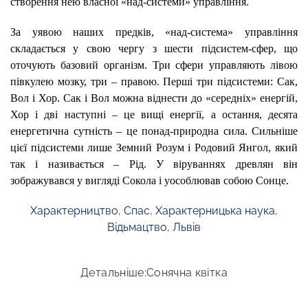
створення нею власної «над-системи» управління.
За уявою наших предків, «над-система» управління
складається у свою чергу з шести підсистем-сфер, що
оточують базовий організм. Три сфери управляють лівою
півкулею мозку, три – правою. Перші три підсистеми: Сак,
Вол і Хор. Сак і Вол можна віднести до «середніх» енергій,
Хор і дві наступні – це вищі енергії, а остання, десята
енергетична сутність – це понад-природна сила. Сильніше
цієї підсистеми лише Земний Розум і Родовий Янгол, який
так і називається – Рід. У віруваннях древлян він
зображувався у вигляді Сокола і уособлював собою Сонце.
Характерництво
,
Спас
,
Характерницька наука
,
Відьмацтво
,
Львів
Детальніше:Сонячна квітка