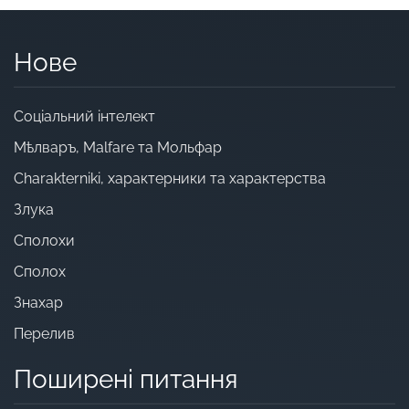
Нове
Cоціальний інтелект
Мѣлваръ, Malfare та Мольфар
Charakterniki, характерники та характерства
Злука
Сполохи
Сполох
Знахар
Перелив
Поширені питання