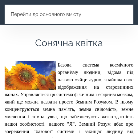
Перейти до основного вмісту
Сонячна квітка
Базова система космічного
організму людини, відома під
назвою «яйце аури», знайшла своє
відображення на старовинних
іконах. Управляється ця система фізичним і ефірним мозком,
який ще можна назвати просто Земним Розумом. В ньому
концентруються земна пам'ять, земна свідомість, земне
мислення і земна уява, що забезпечують життєздатність
нашої особистості, нашого "Я". Земний Розум дбає про
збереження "базової" системи і захищає людину від