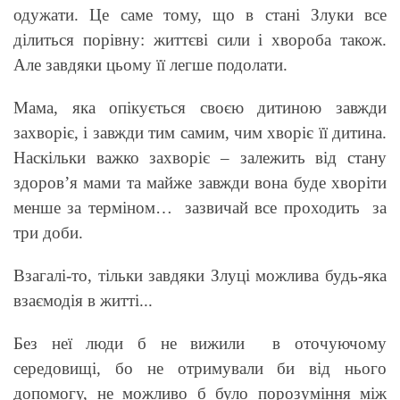
одужати. Це саме тому, що в стані Злуки все
ділиться порівну: життєві сили і хвороба також.
Але завдяки цьому її легше подолати.
Мама, яка опікується своєю дитиною завжди
захворіє, і завжди тим самим, чим хворіє її дитина.
Наскільки важко захворіє
–
залежить від стану
здоров’я мами та майже завжди вона буде хворіти
менше за терміном… зазвичай все проходить за
три доби.
Взагалі-то, тільки завдяки Злуці можлива будь-яка
взаємодія в житті...
Без неї люди б не вижили в оточуючому
середовищі, бо не отримували би від нього
допомогу, не можливо б було порозуміння між