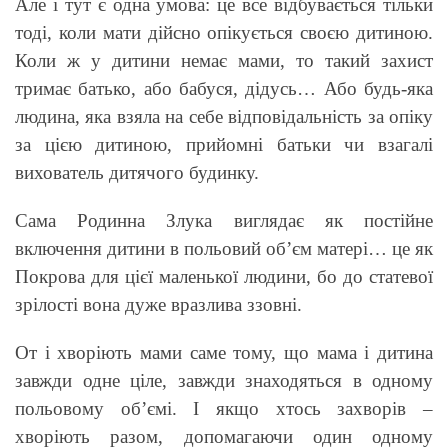
Але і тут є одна умова: це все відбувається тільки
тоді, коли мати дійсно опікується своєю дитиною.
Коли ж у дитини немає мами, то такий захист
тримає батько, або бабуся, дідусь… Або будь-яка
людина, яка взяла на себе відповідальність за опіку
за цією дитиною, прийомні батьки чи взагалі
вихователь дитячого будинку.
Сама Родинна Злука виглядає як постійне
включення дитини в польовий об’єм матері… це як
Покрова для цієї маленької людини, бо до статевої
зрілості вона дуже вразлива ззовні.
От і хворіють мами саме тому, що мама і дитина
завжди одне ціле, завжди знаходяться в одному
польовому об’ємі. І якщо хтось захворів –
хворіють разом, допомагаючи один одному