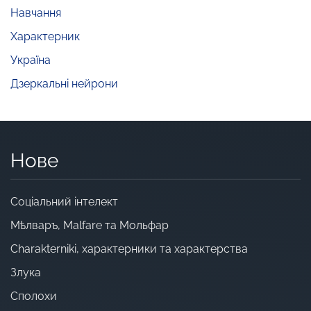
Навчання
Характерник
Україна
Дзеркальні нейрони
Нове
Cоціальний інтелект
Мѣлваръ, Malfare та Мольфар
Charakterniki, характерники та характерства
Злука
Сполохи