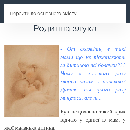
Перейти до основного вмісту
Родинна злука
- От
скажіть, є такі
мами що не підхоплюють
за дитиною всі болячки???
Чому я кожного разу
хворію разом з донькою?
Думала хоч цього разу
минулося, але ні...
Був нещодавно такий крик
відчаю у однієї із мам, у
якої маленька дитина.