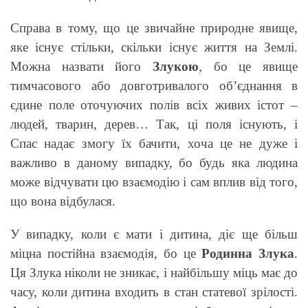
Справа в тому, що це звичайне природне явище,
яке існує стільки, скільки існує життя на Землі.
Можна назвати його
Злукою
, бо це явище
тимчасового або довготривалого об’єднання в
єдине поле оточуючих полів всіх живих істот –
людей, тварин, дерев… Так, ці поля існують, і
Спас надає змогу їх бачити, хоча це не дуже і
важливо в даному випадку, бо будь яка людина
може відчувати цю взаємодію і сам вплив від того,
що вона відбулася.
У випадку, коли є мати і дитина, діє ще більш
міцна постійна взаємодія, бо це
Родинна Злука
.
Ця Злука ніколи не зникає, і найбільшу міць має до
часу, коли дитина входить в стан статевої зрілості.