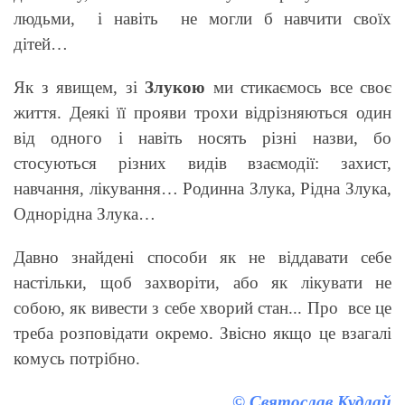
людьми, і навіть не могли б навчити своїх
дітей…
Як з явищем, зі
Злукою
ми стикаємось все своє
життя. Деякі її прояви трохи відрізняються один
від одного і навіть носять різні назви, бо
стосуються різних видів взаємодії: захист,
навчання, лікування… Родинна Злука, Рідна Злука,
Однорідна Злука…
Давно знайдені способи як не віддавати себе
настільки, щоб захворіти, або як лікувати не
собою, як вивести з себе хворий стан... Про все це
треба розповідати окремо. Звісно якщо це взагалі
комусь потрібно.
© Святослав Кудлай