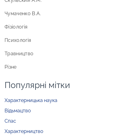
Скульский А.М.
Чумаченко В.А.
Фізіологія
Психологія
Травництво
Різне
Популярні мітки
Характерницька наука
Відьмацтво
Спас
Характерництво