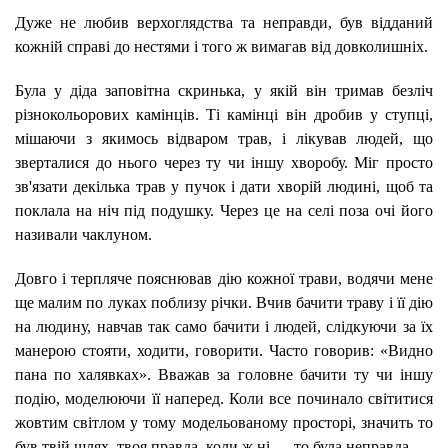
Дуже не любив верхоглядства та неправди, був відданий
кожній справі до нестями і того ж вимагав від довколишніх.
Була у діда заповітна скринька, у якій він тримав безліч
різнокольорових камінців. Ті камінці він дробив у ступці,
мішаючи з якимось відваром трав, і лікував людей, що
зверталися до нього через ту чи іншу хворобу. Міг просто
зв'язати декілька трав у пучок і дати хворій людині, щоб та
поклала на ніч під подушку. Через це на селі поза очі його
називали чаклуном.
Довго і терпляче пояснював дію кожної трави, водячи мене
ще малим по луках поблизу річки. Вчив бачити траву і її дію
на людину, навчав так само бачити і людей, слідкуючи за їх
манерою стояти, ходити, говорити. Часто говорив: «Видно
пана по халявках». Вважав за головне бачити ту чи іншу
подію, моделюючи її наперед. Коли все починало світитися
жовтим світлом у тому модельованому просторі, значить то
був твій шлях, твоя правда, коли ж ні — то була неправда.