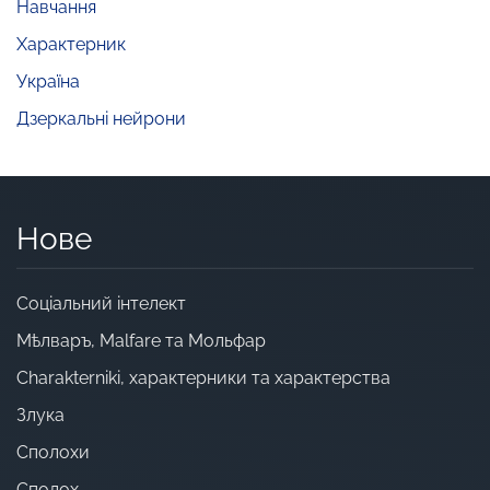
Навчання
Характерник
Україна
Дзеркальні нейрони
Нове
Cоціальний інтелект
Мѣлваръ, Malfare та Мольфар
Charakterniki, характерники та характерства
Злука
Сполохи
Сполох