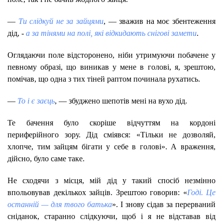
—
Ти слідкуй не за зайцями
, — зважив на моє збентеження
дід, -
а за тінями на полі, які відкидають снігові замети
.
Оглядаючи поле відсторонено, ніби утримуючи побачене у
певному образі, що виникав у мене в голові, я, зрештою,
помічав, що одна з тих тіней раптом починала рухатись.
—
То і є заєць
, — збуджено шепотів мені на вухо дід.
Те бачення було скоріше відчуттям на кордоні
периферійного зору. Дід сміявся: «Тільки не дозволяй,
хлопче, тим зайцям бігати у себе в голові». А враження,
дійсно, було саме таке.
Не сходячи з місця, мій дід у такий спосіб незмінно
впольовував декількох зайців. Зрештою говорив: «
Годі. Це
останній — для твого батька
». І знову сідав за перерваний
сніданок, старанно слідкуючи, щоб і я не відставав від