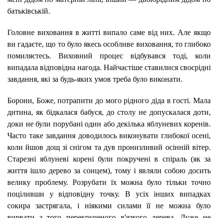
батьківській.
Головне виховання в житті випало саме від них. Але якщо
ви гадаєте, що то було якесь особливе виховання, то глибоко
помиляєтесь. Виховний процес відбувався тоді, коли
випадала відповідна нагода. Найчастіше ставилися своєрідні
завдання, які за будь-яких умов треба було виконати.
Борони, Боже, потрапити до мого рідного діда в гості. Мала
дитина, як бідкалася бабуся, до столу не допускалася доти,
доки не були порубані один або декілька яблуневих коренів.
Часто таке завдання доводилось виконувати глибокої осені,
коли йшов дощ зі снігом та дув пронизливий осінній вітер.
Старезні яблуневі корені були покручені в спіраль (як за
життя ішло дерево за сонцем), тому і являли собою досить
велику проблему. Розрубати їх можна було тільки точно
поціливши у відповідну точку. В усіх інших випадках
сокира застрягала, і ніякими силами її не можна було
вирвати з того перекрученого в'язкого дерева. Дуже не