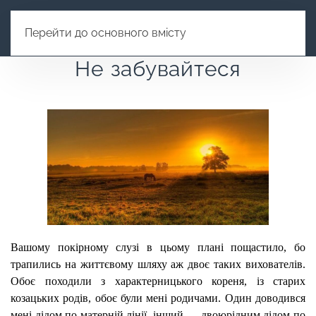
Перейти до основного вмісту
Не забувайтеся
Вашому покірному слузі в цьому плані пощастило, бо
трапились на життєвому шляху аж двоє таких вихователів.
Обоє походили з характерницького кореня, із старих
козацьких родів, обоє були мені родичами. Один доводився
мені дідом по матерній лінії, інший — двоюрідним дідом по