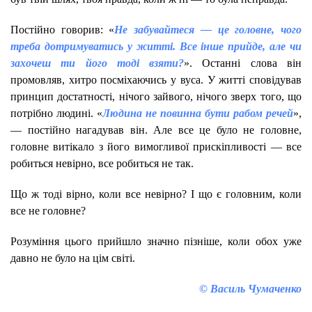
Постійно говорив: «
Не забувайтеся — це головне, чого
треба дотримуватись у житті. Все інше прийде, але чи
захочеш ти його тоді взяти?
». Останні слова він
промовляв, хитро посміхаючись у вуса. У житті сповідував
принцип достатності, нічого зайвого, нічого зверх того, що
потрібно людині. «
Людина не повинна бути рабом речей
»,
— постійно нагадував він. Але все це було не головне,
головне витікало з його вимогливої прискіпливості — все
робиться невірно, все робиться не так.
Що ж тоді вірно, коли все невірно? І що є головним, коли
все не головне?
Розуміння цього прийшло значно пізніше, коли обох уже
давно не було на цім світі.
© Василь Чумаченко