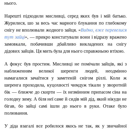
нього.
Нарешті підходили мисливці, серед яких був і мій батько.
Журилися, шо за весь час марного блукання по глибокому
снігу не вполювали жодного зайця. «
Видно, вже перевелися
тут зайці
», — прикро констатували вони і відразу вражено
замовкали, побачивши дбайливо викладених на снігу
дідових зайців. Ця мить була для нього справжньою втіхою.
А фокус був простим. Мисливці не помічали зайців, які з
наближенням великої шеренги людей, неодмінно
намагалися зачаїтися у заметеній снігом ріллі. Коли ж
шеренга проходила, куцохвості чимдуж тікали у зворотній
бік — ближче до скирти — їх незмінним припасом сіна на
голодну зиму. А біля неї саме й сидів мій дід, який нікуди не
бігав, бо зайці самі ішли до нього в руки. Отаке було
полювання.
У діда взагалі все робилося якось не так, як у звичайної