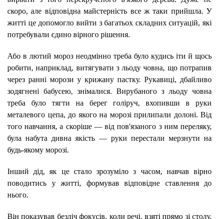
скоро, але відповідна майстерність все ж таки прийшла. У
житті це допомогло вийти з багатьох складних ситуацій, які
потребували єдино вірного рішення.
Або в лютий мороз неодмінно треба було кудись іти й щось
робити, наприклад, витягувати з льоду човна, що потрапив
через ранні морози у крижану пастку. Рукавиці, дбайливо
зодягнені бабусею, знімалися. Вирубаного з льоду човна
треба було тягти на берег голіруч, вхопивши в руки
металевого цепа, до якого на морозі прилипали долоні. Від
того навчання, а скоріше — від пов'язаного з ним переляку,
була набута дивна якість — руки перестали мерзнути на
будь-якому морозі.
Інший дід, як це стало зрозуміло з часом, навчав вірно
поводитись у житті, формував відповідне ставлення до
нього.
Він показував безліч фокусів, коли речі, взяті прямо зі столу,