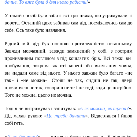
бачив. То вже була б для нього радість!
»
У такий спосіб були забиті всі три цвяхи, шо утримували ті
ворота. Останній цвях забивав сам дід, посміхаючись сам до
себе. Ось таке було навчання.
Рідний мій дід був повною протилежністю останньому.
Завжди мовчазний, завжди замкнений у собі, з гострим
пронизливим поглядом з-під кошлатих брів. Всі тяжкі ви-
пробування, зокрема як оті корені або витягання човна,
ви¬падали саме від нього. У нього завжди було багато «не
так» і «не можна». Стоїш не так, сидиш не так, двері
прочиняєш не так, говориш не те і не тоді, коди це потрібно.
Того не можна, цього не можна.
Тоді я не витримував і запитував: «
А як можна, як треба?
».
Дід махав рукою: «
Це треба бачити
». Відвертався і йшов
собі геть.
«
А як бачити?
», — кидав я йому навздогін. У відповідь