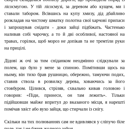
лісосмугою. У тій лісосмузі, за деревом або кущем, ми і
ставали табором. Всівшись на купу хмизу, дід дбайливо
розкладав на чистому шматку полотна свої харчові припаси
і запрошував снідати - доки зайці підбіжать. Частенько
наливав собі чарочку, а то й дві особливої, настояної на
травах, горілки, щоб мороз не допікав та не тремтіли руки
на прицілі.
Дідові ж очі за тим сніданком неодмінно слідкували за
полем, що було у мене за спиною. Помітивши щось на
ньому, він тихо брав рушницю, обережно, тамуючи подих,
ставив ствола в розвилку дерева, ховаючись за його
стовбуром. Цілився, стріляв, схвально кивав головою і
говорив: «Піди, принеси, он там лежить». Тільки
підійшовши майже впритул до вказаного місця, я нарешті
помічав хвіст або вухо зайця, що стирчали із снігу.
Скільки на тих полюваннях сам не вдивлявся у сліпучо біле
поле, так і не бачив жодного зайця.