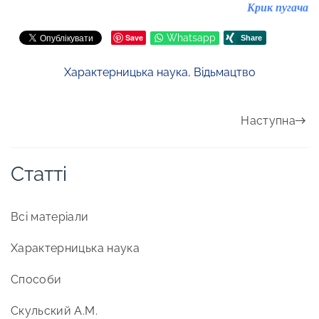
Крик пугача
Save
Whatsapp
Характерницька наука
,
Відьмацтво
Наступна
Статті
Всі матеріали
Характерницька наука
Способи
Скульский А.М.