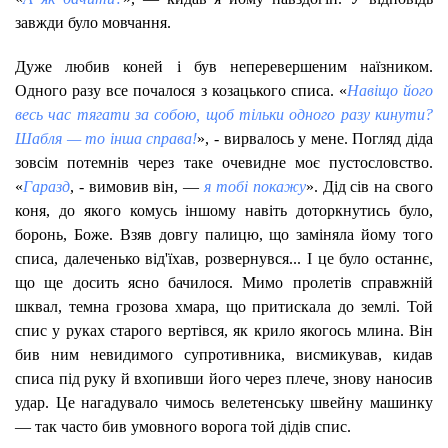
завжди було мовчання.
Дуже любив коней і був неперевершеним наїзником.
Одного разу все почалося з козацького списа. «
Навіщо його
весь час тягати за собою, щоб тільки одного разу кинути?
Шабля — то інша справа!
», - вирвалось у мене. Погляд діда
зовсім потемнів через таке очевидне моє пустословство.
«
Гаразд
, - вимовив він, —
я тобі покажу
». Дід сів на свого
коня, до якого комусь іншому навіть доторкнутись було,
боронь, Боже. Взяв довгу палицю, що заміняла йому того
списа, далеченько від'їхав, розвернувся... І це було останнє,
що ще досить ясно бачилося. Мимо пролетів справжній
шквал, темна грозова хмара, що притискала до землі. Той
спис у руках старого вертівся, як крило якогось млина. Він
бив ним невидимого супротивника, висмикував, кидав
списа під руку й вхопивши його через плече, знову наносив
удар. Це нагадувало чимось велетенську швейну машинку
— так часто бив умовного ворога той дідів спис.