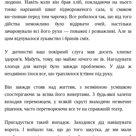
людини. Навіть коли він брав хліб, покладаючи на нього
тонко нарізаний шмат підмороженого сала, зі смаком
ви¬пивши перед тим чарочку. Все робилося так, шо від того
дійства неможливо було відірвати очей, настільки
зачаровували всі його рухи — поважні і розважливі. Але за
цим відчувалося лукавство і бринів сміх.
У дитинстві ваш покірний слуга мав досить хлипке
здоров'я. Мабуть, тому, що майже нічого не їв. Нагодувати
хлопця для матері було завжди проблемою. У діда ж
неодмінно їлося все, шо траплялося їстівне під руку.
Він завжди стояв над життям, з незмінною усмішкою
спостерігаючи за всіма його вивертами. З будь-якої халепи
виходив переможцем, у всякій скруті знаходячи незвичне
рішення, часто перетворюючи все те на справжній театр.
Пригадується такий випадок. Заходився дід навішувати
ворота. І вийшло так, що до того закутка, де ми мали