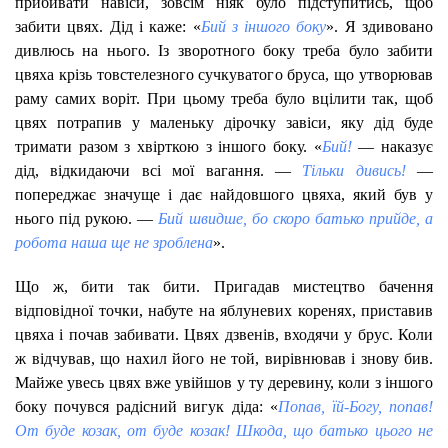
прибивати навіси, зовсім ніяк було підступитись, щоб
забити цвях. Дід і каже: «
Бий з іншого боку
». Я здивовано
дивлюсь на нього. Із зворотного боку треба було забити
цвяха крізь товстелезного сучкуватого бруса, що утворював
раму самих воріт. При цьому треба було вцілити так, щоб
цвях потрапив у маленьку дірочку завіси, яку дід буде
тримати разом з хвірткою з іншого боку. «
Бий!
— наказує
дід, відкидаючи всі мої вагання. —
Тільки дивись!
—
попереджає значуще і дає найдовшого цвяха, який був у
нього під рукою. —
Бий швидше, бо скоро батько прийде, а
робота наша ще не зроблена
».
Що ж, бити так бити. Пригадав мистецтво бачення
відповідної точки, набуте на яблуневих коренях, приставив
цвяха і почав забивати. Цвях дзвенів, входячи у брус. Коли
ж відчував, що нахил його не той, вирівнював і знову бив.
Майже увесь цвях вже увійшов у ту деревину, коли з іншого
боку почувся радісний вигук діда: «
Попав, їй-Богу, попав!
От буде козак, от буде козак! Шкода, що батько цього не