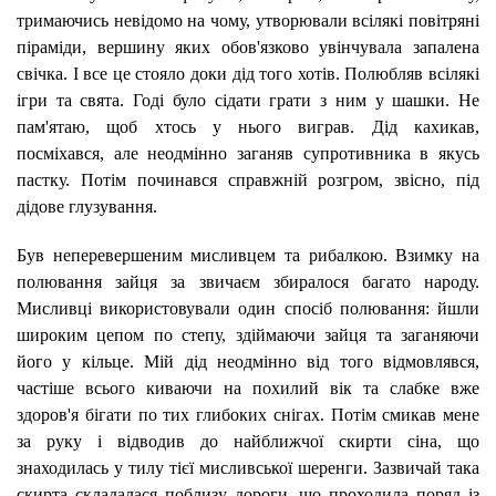
тримаючись невідомо на чому, утворювали всілякі повітряні
піраміди, вершину яких обов'язково увінчувала запалена
свічка. І все це стояло доки дід того хотів. Полюбляв всілякі
ігри та свята. Годі було сідати грати з ним у шашки. Не
пам'ятаю, щоб хтось у нього виграв. Дід кахикав,
посміхався, але неодмінно заганяв супротивника в якусь
пастку. Потім починався справжній розгром, звісно, під
дідове глузування.
Був неперевершеним мисливцем та рибалкою. Взимку на
полювання зайця за звичаєм збиралося багато народу.
Мисливці використовували один спосіб полювання: йшли
широким цепом по степу, здіймаючи зайця та заганяючи
його у кільце. Мій дід неодмінно від того відмовлявся,
частіше всього киваючи на похилий вік та слабке вже
здоров'я бігати по тих глибоких снігах. Потім смикав мене
за руку і відводив до найближчої скирти сіна, що
знаходилась у тилу тієї мисливської шеренги. Зазвичай така
скирта складалася поблизу дороги, що проходила поряд із