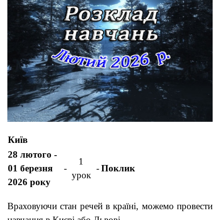
Київ
28 лютого -
1
01 березня
-
-
Поклик
урок
2026 року
Враховуючи стан речей в країні, можемо провести
навчання в Києві або Львові.