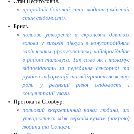
Стан Песиголовця.
природній бойовий стан людини (змінений
стан свідомості).
Бриль.
польове утворення в скроневих ділянках
голови у вигляді півкуль з конусоподібним
закінченням (фокусуванням) найвірогідніше
в районі таламуса. Так само як і таламус
відповідають за передання сенсорної та
рухової інформації та відіграють важливу
роль у регуляції рівня свідомості і
концентрації уваги.
Протока та Стовбур.
польовий енергетичний канал людини, що
утворюється між верхнім вузлом (чакрою)
людини та Сонцем.