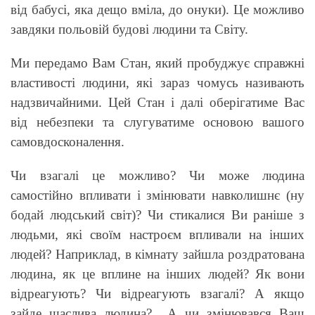
від бабусі, яка дещо вміла, до онуки). Це можливо
завдяки польовій будові людини та Світу.
Ми передамо Вам Стан, який пробуджує справжні
властивості людини, які зараз чомусь називають
надзвичайними. Цей Стан і далі оберігатиме Вас
від небезпеки та слугуватиме основою вашого
самовдосконалення.
Чи взагалі це можливо? Чи може людина
самостійно впливати і змінювати навколишнє (ну
бодай людський світ)? Чи стикалися Ви раніше з
людьми, які своїм настроєм впливали на інших
людей? Наприклад, в кімнату зайшла роздратована
людина, як це вплине на інших людей? Як вони
відреагують? Чи відреагують взагалі? А якщо
зайде щаслива людина?.. А чи змінювався Ваш