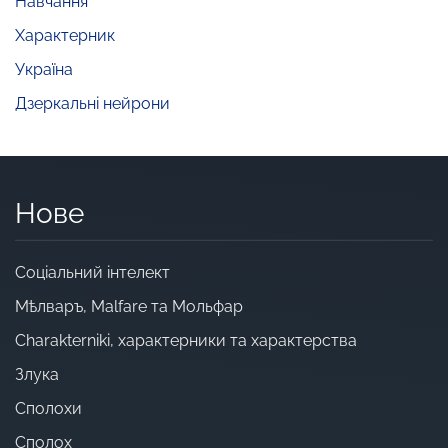
Навчання
Характерник
Україна
Дзеркальні нейрони
Нове
Cоціальний інтелект
Мѣлваръ, Malfare та Мольфар
Charakterniki, характерники та характерства
Злука
Сполохи
Сполох