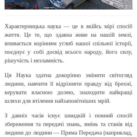
Характерницька наука — це в якійсь мірі спосіб
життя. Це те, що здавна живе на нашій землі,
впивається корінням углиб нашої спільної історії,
поєднує у собі досвід всього народу, його силу,
рішучість і незламність.
Ця Наука здатна докорінно змінити світогляд
людини, навчити її відрізняти правду від брехні,
керувати власною долею, знаходити найкращі
шляхи для втілення найзаповітніших мрій.
З давніх часів існує швидкій і повний спосіб
збереження та передачі знань, вмінь та станів від
людини до людини — Пряма Передача (наприклад,